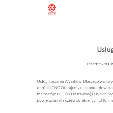
Przewiń
do
zawartości
Usłu
POSTED ON
21 LU
Usługi toczenia Wyszków. Dlaczego warto 
obróbki CNC Oferujemy niestandardowe usłu
małoseryjną (1–500 zestawów) i szybkie pro
powierzchni dla części obrabianych CNC i m