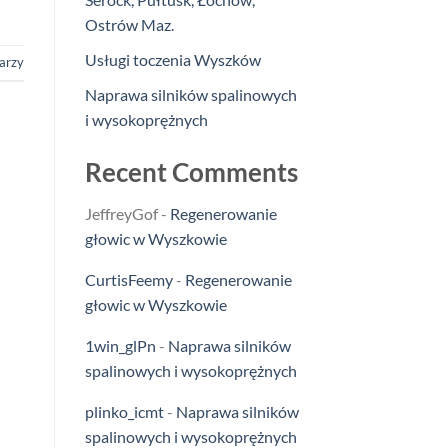
Ostrów Maz.
Usługi toczenia Wyszków
arzy
Naprawa silników spalinowych
i wysokoprężnych
Recent Comments
JeffreyGof
-
Regenerowanie
głowic w Wyszkowie
CurtisFeemy
-
Regenerowanie
głowic w Wyszkowie
1win_glPn
-
Naprawa silników
spalinowych i wysokoprężnych
plinko_icmt
-
Naprawa silników
spalinowych i wysokoprężnych