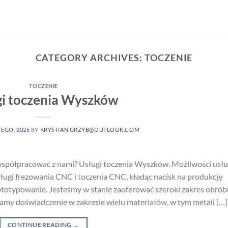
CATEGORY ARCHIVES:
TOCZENIE
TOCZENIE
gi toczenia Wyszków
TEGO, 2025
BY
KRYSTIAN.GRZYB@OUTLOOK.COM
współpracować z nami? Usługi toczenia Wyszków. Możliwości usł
gi frezowania CNC i toczenia CNC, kładąc nacisk na produkcję
totypowanie. Jesteśmy w stanie zaoferować szeroki zakres obrób
amy doświadczenie w zakresie wielu materiałów, w tym metali […]
CONTINUE READING
→